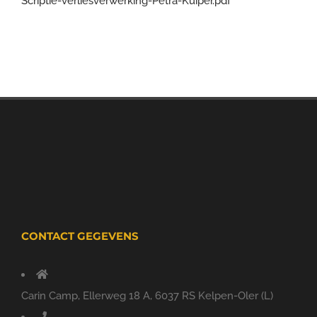
Scriptie-verliesverwerking-Petra-Kuiper.pdf
CONTACT GEGEVENS
Carin Camp, Ellerweg 18 A, 6037 RS Kelpen-Oler (L)