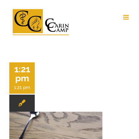
Ga
naar
inhoud
1:21
pm
1:21 pm