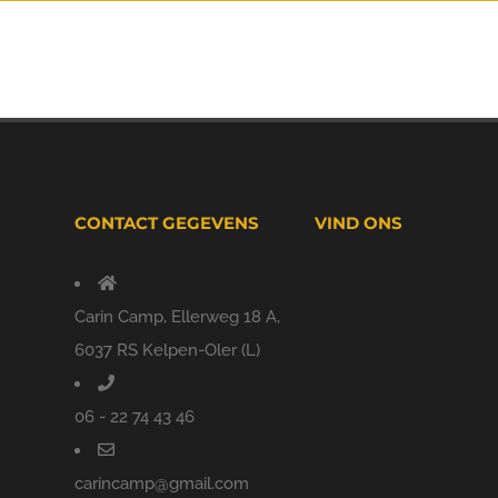
CONTACT GEGEVENS
VIND ONS
Carin Camp, Ellerweg 18 A,
6037 RS Kelpen-Oler (L)
06 - 22 74 43 46
carincamp@gmail.com